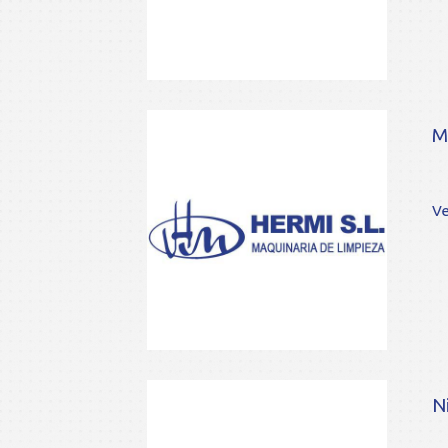
M
Ve
Ni