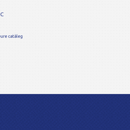
PC
ure catàleg