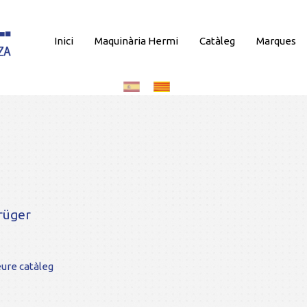
Inici
Maquinària Hermi
Catàleg
Marques
rüger
ure catàleg