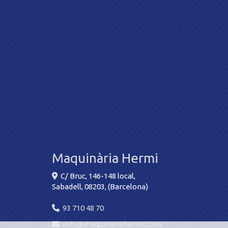
Maquinària Hermi
C/ Bruc, 146-148 local,
Sabadell
,
08203
,
(Barcelona)
93 710 48 70
info
maquinariahermi.com