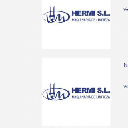
Ve
N
Ve