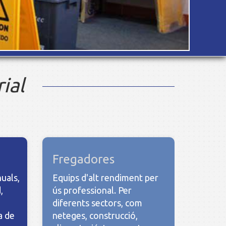
ial
Fregadores
uals,
Equips d'alt rendiment per
,
ús professional. Per
diferents sectors, com
a de
neteges, construcció,