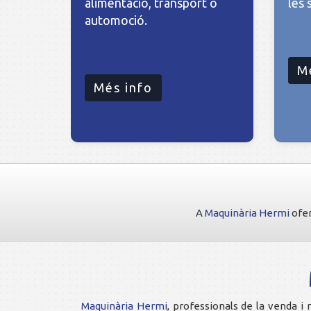
alimentació, transport o
les 
automoció.
M
Més info
A
Maquinària Hermi
ofer
Maquinària Hermi
, professionals de la venda 