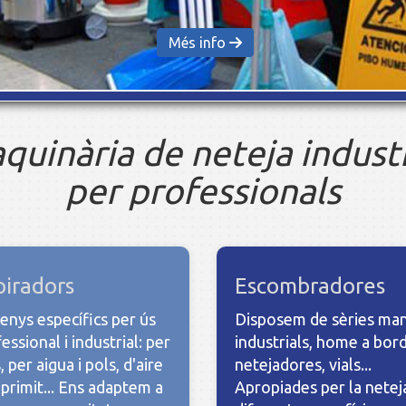
ja a Sabadell
quinària de neteja industr
per professionals
piradors
Escombradores
enys específics per ús
Disposem de sèries man
essional i industrial: per
industrials, home a bord
, per aigua i pols, d'aire
netejadores, vials...
rimit... Ens adaptem a
Apropiades per la netej