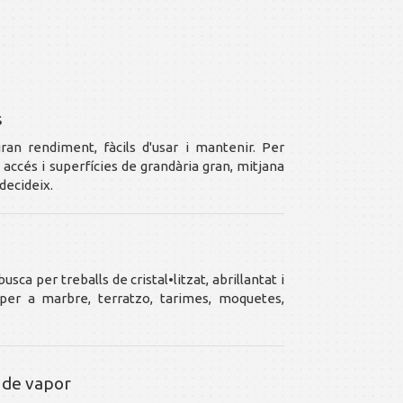
s
an rendiment, fàcils d'usar i mantenir. Per
l accés i superfícies de grandària gran, mitjana
 decideix.
usca per treballs de cristal•litzat, abrillantat i
 per a marbre, terratzo, tarimes, moquetes,
 de vapor