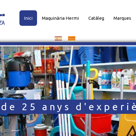
Inici
Maquinària Hermi
Catàleg
Marques
res marques al millo