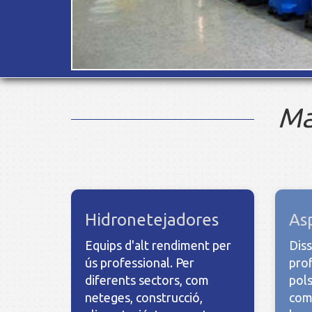
Maquinària de nete
Ma
Hidronetejadores
As
Equips d'alt rendiment per
Diss
ús professional. Per
prof
diferents sectors, com
pols
neteges, construcció,
comp