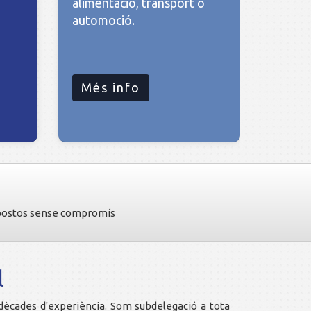
alimentació, transport o
automoció.
Més info
upostos sense compromís
l
dècades d'experiència. Som subdelegació a tota