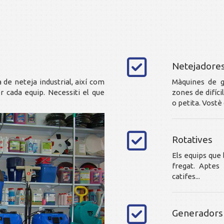
Netejadore
de neteja industrial, així com
Màquines de gr
r cada equip. Necessiti el que
zones de difíci
o petita. Vostè
Rotatives
Els equips que b
fregat. Aptes
catifes...
Generadors