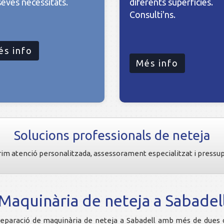
seves necessitats.
diferents superfícies.
Consulti'ns.
és info
Més info
Solucions professionals de neteja
im atenció personalitzada, assessorament especialitzat i press
Maquinària de neteja a Sabadel
i reparació de maquinària de neteja a Sabadell amb més de dues 