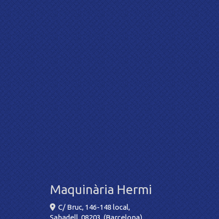
Maquinària Hermi
C/ Bruc, 146-148 local,
Sabadell
,
08203
,
(Barcelona)