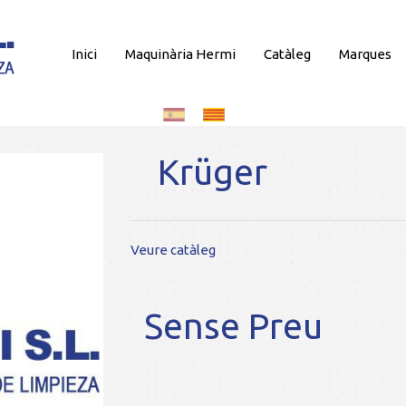
Inici
Maquinària Hermi
Catàleg
Marques
Krüger
Veure catàleg
Sense Preu