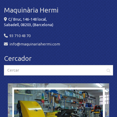
Maquinària Hermi
C/ Bruc, 146-148 local,
Sabadell
,
08203
,
(Barcelona)
93 710 48 70
info
maquinariahermi.com
Cercador