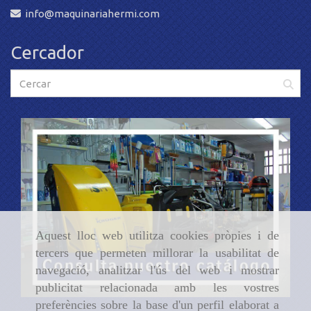
Aquest lloc web utilitza cookies pròpies i de
tercers que permeten millorar la usabilitat de
Inici
navegació, analitzar l'ús del web i mostrar
publicitat relacionada amb les vostres
Avís Legal
preferències sobre la base d'un perfil elaborat a