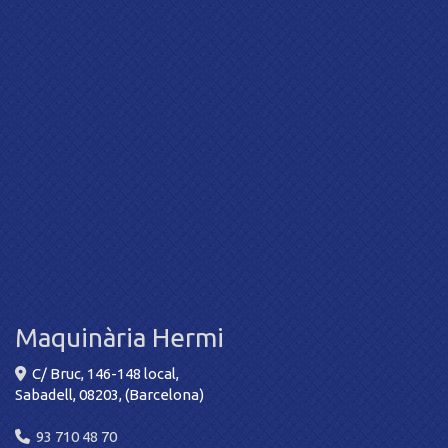
Maquinària Hermi
C/ Bruc, 146-148 local,
Sabadell
,
08203
,
(Barcelona)
93 710 48 70
info
maquinariahermi.com
Cercador