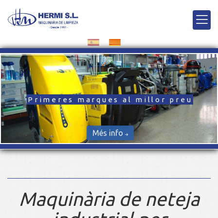
Primeres marques al millor preu
Més info
Maquinària de neteja a 
Maquinària de neteja