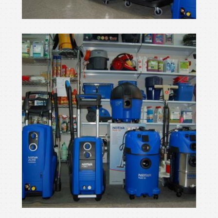
màquines netejar
Ampliar