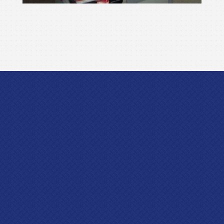
màquina per netejar
Ampliar