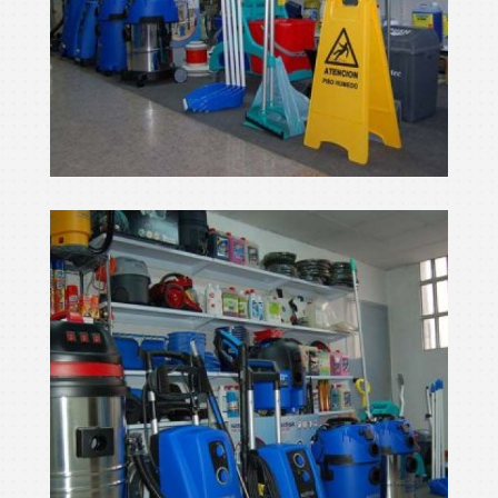
netejar màquines
Ampliar