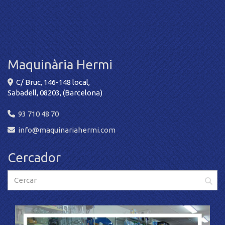
Maquinària Hermi
C/ Bruc, 146-148 local,
Sabadell
,
08203
,
(Barcelona)
93 710 48 70
info
maquinariahermi.com
Cercador