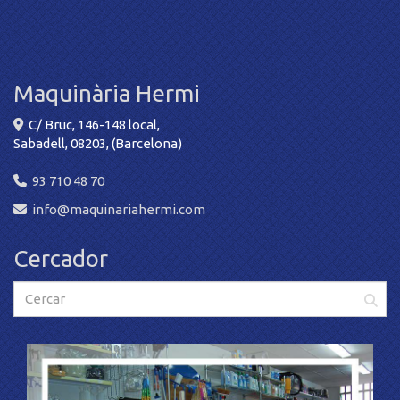
Maquinària Hermi
C/ Bruc, 146-148 local,
Sabadell
,
08203
,
(Barcelona)
93 710 48 70
info
maquinariahermi.com
Cercador