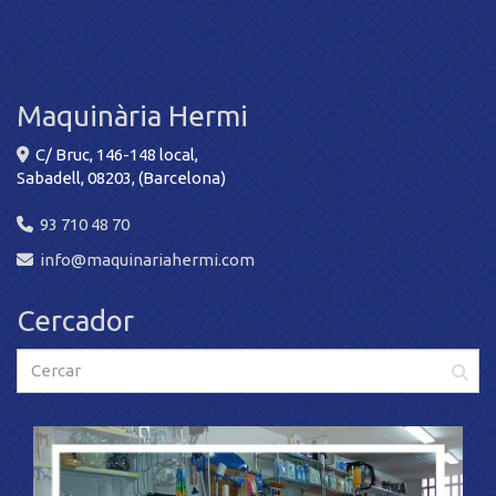
Maquinària Hermi
C/ Bruc, 146-148 local,
Sabadell
,
08203
,
(Barcelona)
93 710 48 70
info
maquinariahermi.com
Cercador